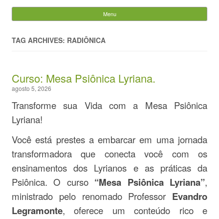
Evandro Legramonte
Menu
Skip to content
Pesquisar
por:
TAG ARCHIVES: RADIÔNICA
Curso: Mesa Psiônica Lyriana.
agosto 5, 2026
Transforme sua Vida com a Mesa Psiônica
Lyriana!
Você está prestes a embarcar em uma jornada
transformadora que conecta você com os
ensinamentos dos Lyrianos e as práticas da
Psiônica. O curso
“Mesa Psiônica Lyriana”
,
ministrado pelo renomado Professor
Evandro
Legramonte
, oferece um conteúdo rico e