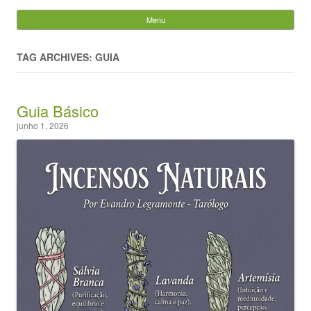
Evandro Legramonte
Menu
Skip to content
Pesquisar
por:
TAG ARCHIVES: GUIA
Guia Básico
junho 1, 2026