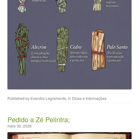
Published by
Evandro Legramonte
, in
Dicas e Informações
.
Pedido a Zé Pelintra;
maio 30, 2026