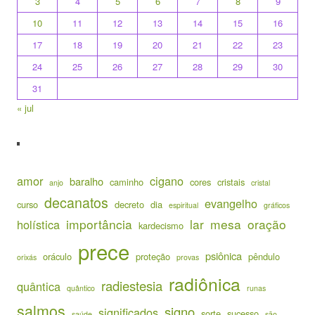
3
4
5
6
7
8
9
10
11
12
13
14
15
16
17
18
19
20
21
22
23
24
25
26
27
28
29
30
31
« jul
amor
cigano
baralho
caminho
cores
cristais
anjo
cristal
decanatos
evangelho
curso
decreto
dia
espiritual
gráficos
importância
lar
mesa
oração
holística
kardecismo
prece
psiônica
oráculo
proteção
pêndulo
orixás
provas
radiônica
radiestesia
quântica
quântico
runas
salmos
signo
significados
sorte
sucesso
saúde
são