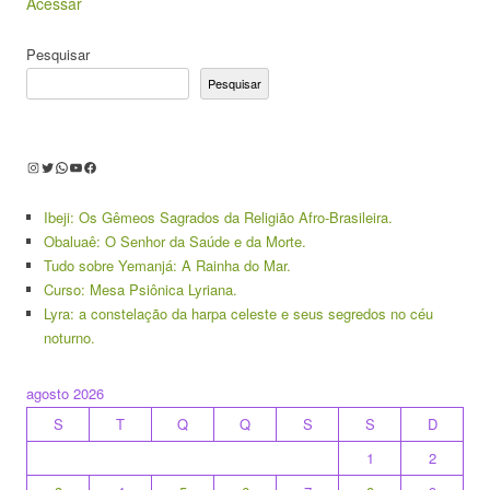
Acessar
Pesquisar
Pesquisar
Instagram
Twitter
WhatsApp
Youtube
Facebook
Ibeji: Os Gêmeos Sagrados da Religião Afro-Brasileira.
Obaluaê: O Senhor da Saúde e da Morte.
Tudo sobre Yemanjá: A Rainha do Mar.
Curso: Mesa Psiônica Lyriana.
Lyra: a constelação da harpa celeste e seus segredos no céu
noturno.
agosto 2026
S
T
Q
Q
S
S
D
1
2