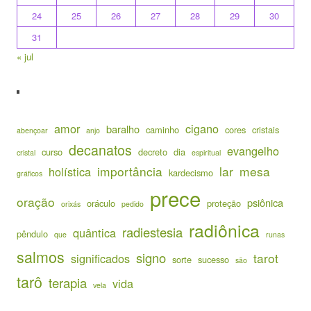
24
25
26
27
28
29
30
31
« jul
amor
cigano
baralho
caminho
cores
cristais
abençoar
anjo
decanatos
evangelho
curso
decreto
dia
cristal
espiritual
importância
lar
mesa
holística
kardecismo
gráficos
prece
oração
psiônica
oráculo
proteção
orixás
pedido
radiônica
radiestesia
quântica
pêndulo
que
runas
salmos
signo
tarot
significados
sorte
sucesso
são
tarô
terapia
vida
vela