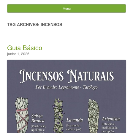
Evandro Legramonte
Menu
Skip to content
Pesquisar
por:
TAG ARCHIVES: INCENSOS
Guia Básico
junho 1, 2026