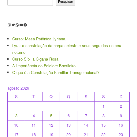
Pesquisar
Instagram
Twitter
WhatsApp
Youtube
Facebook
Curso: Mesa Psiônica Lyriana.
Lyra: a constelação da harpa celeste e seus segredos no céu
noturno.
Curso Sibilla Cigana Rosa
A Importância do Folclore Brasileiro.
O que é a Constelação Familiar Transgeracional?
agosto 2026
S
T
Q
Q
S
S
D
1
2
3
4
5
6
7
8
9
10
11
12
13
14
15
16
17
18
19
20
21
22
23