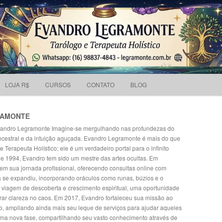
Pesquisar
 holístico e Tarólogo.
por:
Skip to content
LOJA R$
CURSOS
CONTATO
BLOG
RAMONTE
vandro Legramonte Imagine-se mergulhando nas profundezas do
ncestral e da intuição aguçada. Evandro Legramonte é mais do que
 Terapeuta Holístico; ele é um verdadeiro portal para o infinito
e 1994, Evandro tem sido um mestre das artes ocultas. Em
em sua jornada profissional, oferecendo consultas online com
ca se expandiu, incorporando oráculos como runas, búzios e o
 viagem de descoberta e crescimento espiritual, uma oportunidade
rar clareza no caos. Em 2017, Evandro fortaleceu sua missão ao
o, ampliando ainda mais seu leque de serviços para ajudar aqueles
uma nova fase, compartilhando seu vasto conhecimento através de