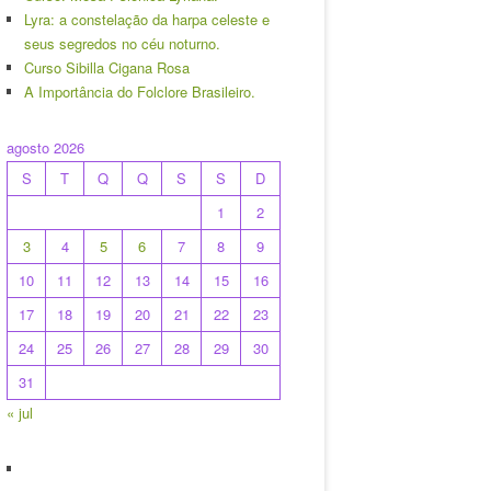
Lyra: a constelação da harpa celeste e
seus segredos no céu noturno.
Curso Sibilla Cigana Rosa
A Importância do Folclore Brasileiro.
agosto 2026
S
T
Q
Q
S
S
D
1
2
3
4
5
6
7
8
9
10
11
12
13
14
15
16
17
18
19
20
21
22
23
24
25
26
27
28
29
30
31
« jul