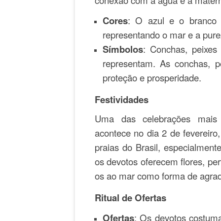
conexão com a água e a mater
Cores
: O azul e o branco
representando o mar e a pure
Símbolos
: Conchas, peixes
representam. As conchas, p
proteção e prosperidade.
Festividades
Uma das celebrações mais
acontece no dia 2 de fevereir
praias do Brasil, especialment
os devotos oferecem flores, pe
os ao mar como forma de agrad
Ritual de Ofertas
Ofertas
: Os devotos costuma