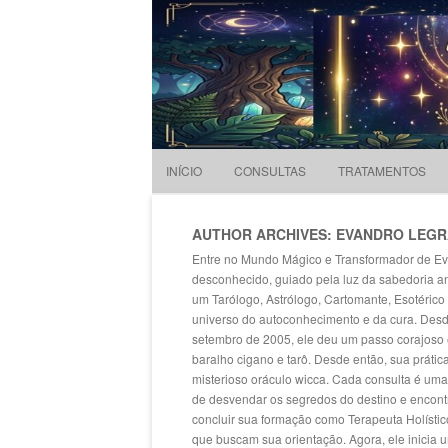
Evandro Legramonte
Terapeuta
INÍCIO
CONSULTAS
TRATAMENTOS
AUTHOR ARCHIVES: EVANDRO LEG
Entre no Mundo Mágico e Transformador de E
desconhecido, guiado pela luz da sabedoria a
um Tarólogo, Astrólogo, Cartomante, Esotérico e
universo do autoconhecimento e da cura. Desd
setembro de 2005, ele deu um passo corajoso 
baralho cigano e tarô. Desde então, sua práti
misterioso oráculo wicca. Cada consulta é uma
de desvendar os segredos do destino e encont
concluir sua formação como Terapeuta Holístic
que buscam sua orientação. Agora, ele inicia 