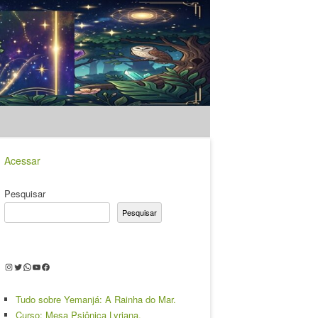
Acessar
Pesquisar
Pesquisar
Instagram
Twitter
WhatsApp
Youtube
Facebook
Tudo sobre Yemanjá: A Rainha do Mar.
Curso: Mesa Psiônica Lyriana.