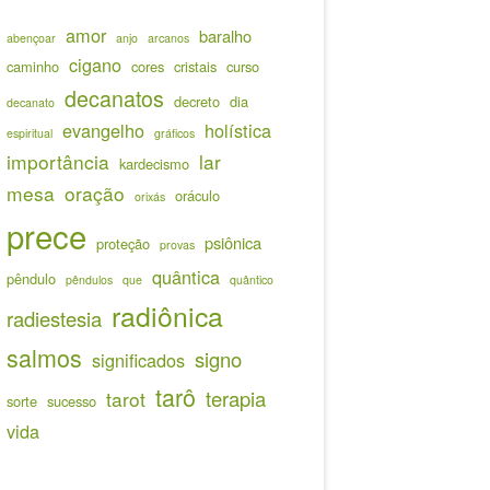
amor
baralho
abençoar
anjo
arcanos
cigano
caminho
cores
cristais
curso
decanatos
decreto
dia
decanato
evangelho
holística
espiritual
gráficos
importância
lar
kardecismo
mesa
oração
oráculo
orixás
prece
psiônica
proteção
provas
quântica
pêndulo
pêndulos
que
quântico
radiônica
radiestesia
salmos
signo
significados
tarô
terapia
tarot
sorte
sucesso
vida