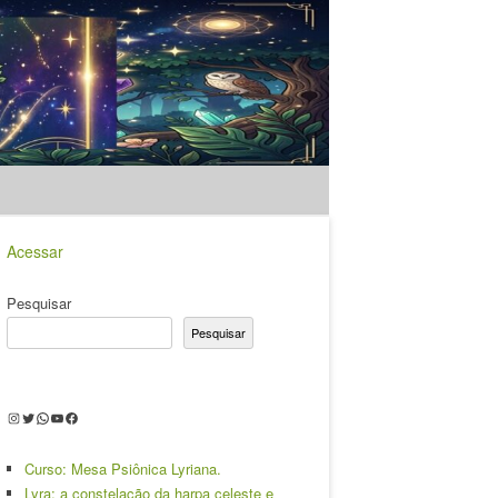
Acessar
Pesquisar
Pesquisar
Instagram
Twitter
WhatsApp
Youtube
Facebook
Curso: Mesa Psiônica Lyriana.
Lyra: a constelação da harpa celeste e