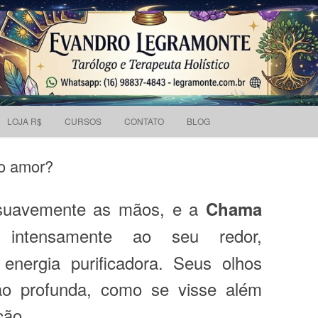
Pesquisar
 holístico e Tarólogo.
por:
Skip to content
LOJA R$
CURSOS
CONTATO
BLOG
no amor?
suavemente as mãos, e a
Chama
intensamente ao seu redor,
nergia purificadora. Seus olhos
ão profunda, como se visse além
ção.