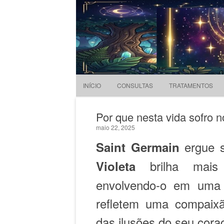
Evandro Legramonte
Terapeuta
INÍCIO
CONSULTAS
TRATAMENTOS
Por que nesta vida sofro 
maio 22, 2025
ergue 
Saint Germain
brilha mais 
Violeta
envolvendo-o em uma e
refletem uma compaix
das ilusões do seu cora