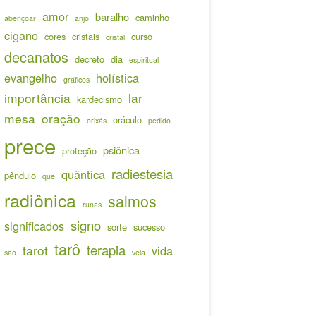
amor
baralho
caminho
abençoar
anjo
cigano
cores
cristais
curso
cristal
decanatos
decreto
dia
espiritual
evangelho
holística
gráficos
importância
lar
kardecismo
mesa
oração
oráculo
orixás
pedido
prece
psiônica
proteção
radiestesia
quântica
pêndulo
que
radiônica
salmos
runas
signo
significados
sorte
sucesso
tarô
terapia
tarot
vida
são
vela