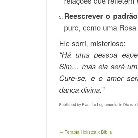
relações que refletem 
Reescrever o padrão
puro, como uma Rosa d
Ele sorri, misterioso:
“Há uma pessoa espe
Sim… mas ela será u
Cure-se, e o amor se
dança divina.”
Published by
Evandro Legramonte
, in
Dicas e 
Post navigation
← Terapia Holístca x Bíblia