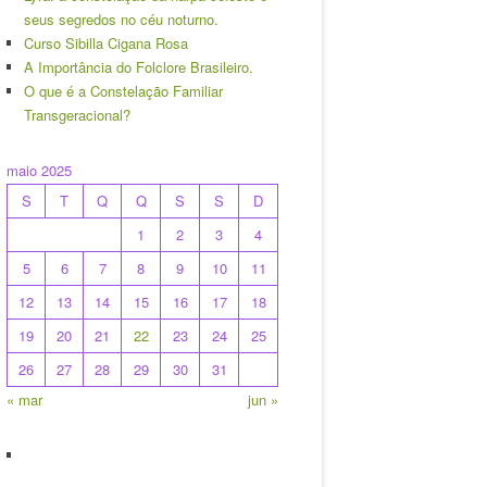
seus segredos no céu noturno.
Curso Sibilla Cigana Rosa
A Importância do Folclore Brasileiro.
O que é a Constelação Familiar
Transgeracional?
maio 2025
S
T
Q
Q
S
S
D
1
2
3
4
5
6
7
8
9
10
11
12
13
14
15
16
17
18
19
20
21
22
23
24
25
26
27
28
29
30
31
« mar
jun »