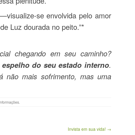
essa plenitude.
—visualize-se envolvida pelo amor
e Luz dourada no peito.”*
cial chegando em seu caminho?
m
espelho do seu estado interno
.
rá não mais sofrimento, mas uma
Informações
.
Invista em sua vida! →