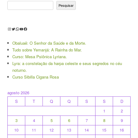
Pesquisar
Instagram
Twitter
WhatsApp
Youtube
Facebook
Obaluaê: O Senhor da Saúde e da Morte.
Tudo sobre Yemanjá: A Rainha do Mar.
Curso: Mesa Psiônica Lyriana.
Lyra: a constelação da harpa celeste e seus segredos no céu
noturno.
Curso Sibilla Cigana Rosa
agosto 2026
S
T
Q
Q
S
S
D
1
2
3
4
5
6
7
8
9
10
11
12
13
14
15
16