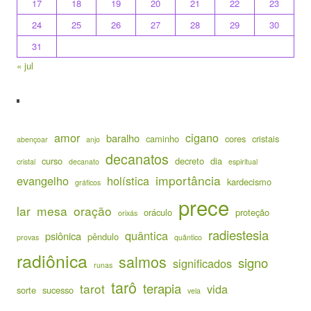
17
18
19
20
21
22
23
24
25
26
27
28
29
30
31
« jul
amor
cigano
baralho
caminho
cores
cristais
abençoar
anjo
decanatos
curso
decreto
dia
cristal
decanato
espiritual
importância
evangelho
holística
kardecismo
gráficos
prece
lar
mesa
oração
oráculo
proteção
orixás
radiestesia
quântica
psiônica
pêndulo
provas
quântico
radiônica
salmos
signo
significados
runas
tarô
terapia
tarot
vida
sorte
sucesso
vela