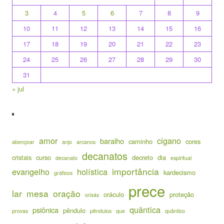
3
4
5
6
7
8
9
10
11
12
13
14
15
16
17
18
19
20
21
22
23
24
25
26
27
28
29
30
31
« jul
amor
cigano
baralho
caminho
cores
abençoar
anjo
arcanos
decanatos
cristais
curso
decreto
dia
decanato
espiritual
importância
evangelho
holística
kardecismo
gráficos
prece
lar
mesa
oração
oráculo
proteção
orixás
quântica
psiônica
pêndulo
provas
pêndulos
que
quântico