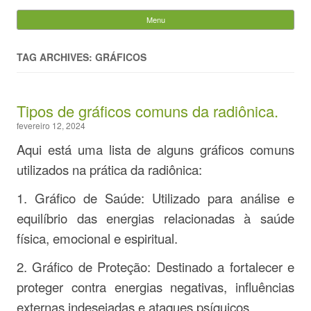
Evandro Legramonte
Menu
Skip to content
Pesquisar
por:
TAG ARCHIVES: GRÁFICOS
Tipos de gráficos comuns da radiônica.
fevereiro 12, 2024
Aqui está uma lista de alguns gráficos comuns
utilizados na prática da radiônica:
1. Gráfico de Saúde: Utilizado para análise e
equilíbrio das energias relacionadas à saúde
física, emocional e espiritual.
2. Gráfico de Proteção: Destinado a fortalecer e
proteger contra energias negativas, influências
externas indesejadas e ataques psíquicos.