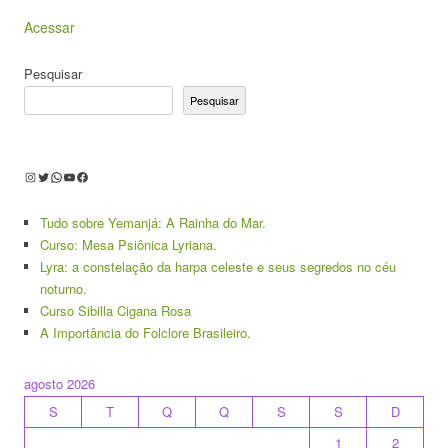
Acessar
Pesquisar
Pesquisar
Instagram
Twitter
WhatsApp
Youtube
Facebook
Tudo sobre Yemanjá: A Rainha do Mar.
Curso: Mesa Psiônica Lyriana.
Lyra: a constelação da harpa celeste e seus segredos no céu
noturno.
Curso Sibilla Cigana Rosa
A Importância do Folclore Brasileiro.
agosto 2026
S
T
Q
Q
S
S
D
1
2