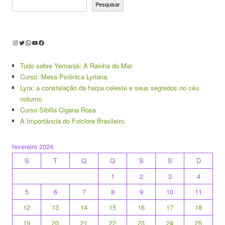
Pesquisar
Instagram
Twitter
WhatsApp
Youtube
Facebook
Tudo sobre Yemanjá: A Rainha do Mar.
Curso: Mesa Psiônica Lyriana.
Lyra: a constelação da harpa celeste e seus segredos no céu
noturno.
Curso Sibilla Cigana Rosa
A Importância do Folclore Brasileiro.
fevereiro 2024
S
T
Q
Q
S
S
D
1
2
3
4
5
6
7
8
9
10
11
12
13
14
15
16
17
18
19
20
21
22
23
24
25