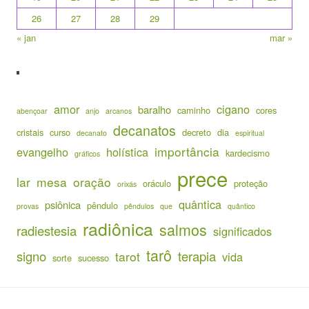
26
27
28
29
« jan
mar »
amor
cigano
baralho
caminho
cores
abençoar
anjo
arcanos
decanatos
cristais
curso
decreto
dia
decanato
espiritual
importância
evangelho
holística
kardecismo
gráficos
prece
lar
mesa
oração
oráculo
proteção
orixás
quântica
psiônica
pêndulo
provas
pêndulos
que
quântico
radiônica
salmos
radiestesia
significados
tarô
signo
terapia
tarot
vida
sorte
sucesso