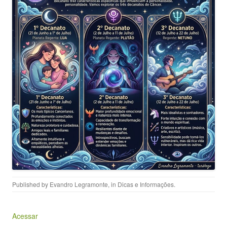
Published by
Evandro Legramonte
, in
Dicas e Informações
.
Acessar