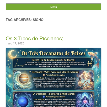
Evandro Legramonte
Menu
Skip to content
Pesquisar
por:
TAG ARCHIVES: SIGNO
Os 3 Tipos de Piscianos;
maio 17, 2026