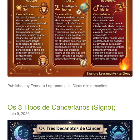
Published by
Evandro Legramonte
, in
Dicas e Informações
.
Os 3 Tipos de Cancerianos (Signo);
maio 9, 2026