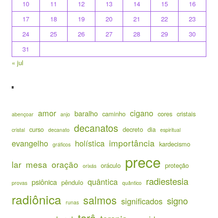
10
11
12
13
14
15
16
17
18
19
20
21
22
23
24
25
26
27
28
29
30
31
« jul
amor
cigano
baralho
caminho
cores
cristais
abençoar
anjo
decanatos
curso
decreto
dia
cristal
decanato
espiritual
importância
evangelho
holística
kardecismo
gráficos
prece
lar
mesa
oração
oráculo
proteção
orixás
radiestesia
quântica
psiônica
pêndulo
provas
quântico
radiônica
salmos
signo
significados
runas
tarô