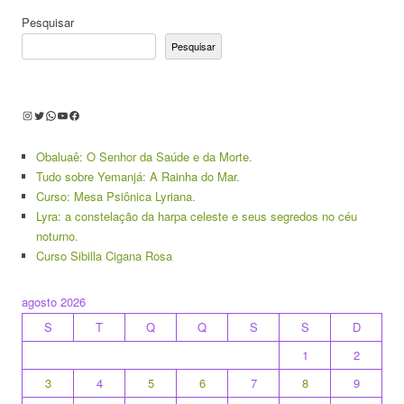
Pesquisar
Pesquisar
Instagram
Twitter
WhatsApp
Youtube
Facebook
Obaluaê: O Senhor da Saúde e da Morte.
Tudo sobre Yemanjá: A Rainha do Mar.
Curso: Mesa Psiônica Lyriana.
Lyra: a constelação da harpa celeste e seus segredos no céu
noturno.
Curso Sibilla Cigana Rosa
agosto 2026
S
T
Q
Q
S
S
D
1
2
3
4
5
6
7
8
9