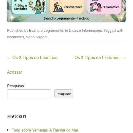
Published by
Evandro Legramonte
, in
Dicas e Informações
. Tagged with
decanatos
,
signo
,
virgem
.
Post navigation
← Os 3 Tipos de Leoninos;
Os 3 Tipos de Librianos; →
Acessar
Pesquisar
Pesquisar
Instagram
Twitter
WhatsApp
Youtube
Facebook
Tudo sobre Yemanjá: A Rainha do Mar.