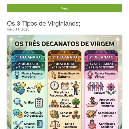
Evandro Legramonte
Menu
Skip to content
Pesquisar
Os 3 Tipos de Virginianos;
por:
maio 11, 2026