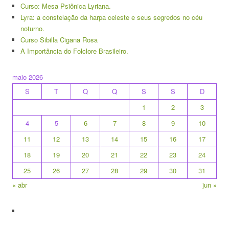
Curso: Mesa Psiônica Lyriana.
Lyra: a constelação da harpa celeste e seus segredos no céu
noturno.
Curso Sibilla Cigana Rosa
A Importância do Folclore Brasileiro.
maio 2026
S
T
Q
Q
S
S
D
1
2
3
4
5
6
7
8
9
10
11
12
13
14
15
16
17
18
19
20
21
22
23
24
25
26
27
28
29
30
31
« abr
jun »