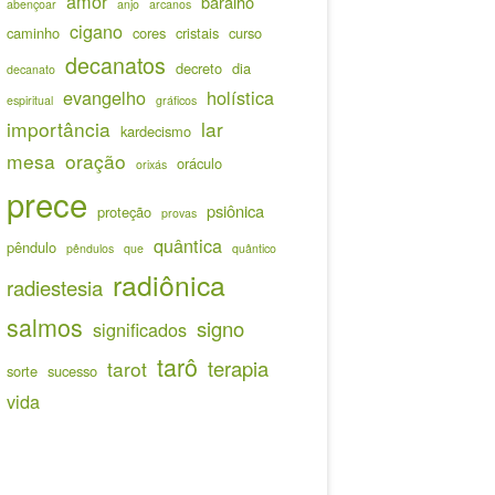
amor
baralho
abençoar
anjo
arcanos
cigano
caminho
cores
cristais
curso
decanatos
decreto
dia
decanato
evangelho
holística
espiritual
gráficos
importância
lar
kardecismo
mesa
oração
oráculo
orixás
prece
psiônica
proteção
provas
quântica
pêndulo
pêndulos
que
quântico
radiônica
radiestesia
salmos
signo
significados
tarô
terapia
tarot
sorte
sucesso
vida