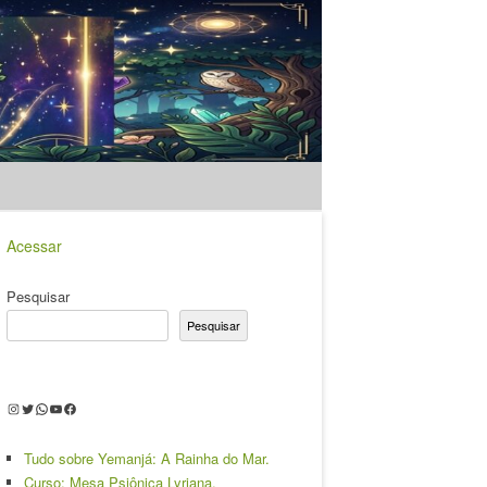
Acessar
Pesquisar
Pesquisar
Instagram
Twitter
WhatsApp
Youtube
Facebook
Tudo sobre Yemanjá: A Rainha do Mar.
Curso: Mesa Psiônica Lyriana.