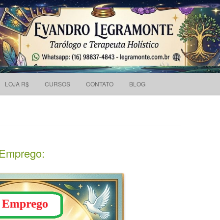
Pesquisar
 holístico e Tarólogo.
por:
Skip to content
LOJA R$
CURSOS
CONTATO
BLOG
 Emprego: