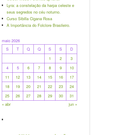
Lyra: a constelação da harpa celeste e
seus segredos no céu noturno.
Curso Sibilla Cigana Rosa
A Importância do Folclore Brasileiro.
maio 2026
S
T
Q
Q
S
S
D
1
2
3
4
5
6
7
8
9
10
11
12
13
14
15
16
17
18
19
20
21
22
23
24
25
26
27
28
29
30
31
« abr
jun »