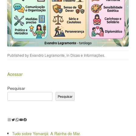
Published by
Evandro Legramonte
, in
Dicas e Informações
.
Acessar
Pesquisar
Pesquisar
Instagram
Twitter
WhatsApp
Youtube
Facebook
Tudo sobre Yemanjá: A Rainha do Mar.