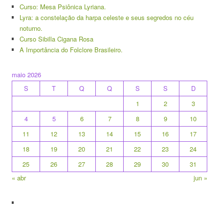
Curso: Mesa Psiônica Lyriana.
Lyra: a constelação da harpa celeste e seus segredos no céu
noturno.
Curso Sibilla Cigana Rosa
A Importância do Folclore Brasileiro.
maio 2026
S
T
Q
Q
S
S
D
1
2
3
4
5
6
7
8
9
10
11
12
13
14
15
16
17
18
19
20
21
22
23
24
25
26
27
28
29
30
31
« abr
jun »