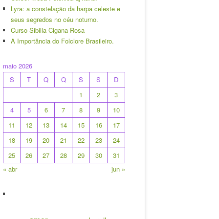
Lyra: a constelação da harpa celeste e
seus segredos no céu noturno.
Curso Sibilla Cigana Rosa
A Importância do Folclore Brasileiro.
maio 2026
S
T
Q
Q
S
S
D
1
2
3
4
5
6
7
8
9
10
11
12
13
14
15
16
17
18
19
20
21
22
23
24
25
26
27
28
29
30
31
« abr
jun »