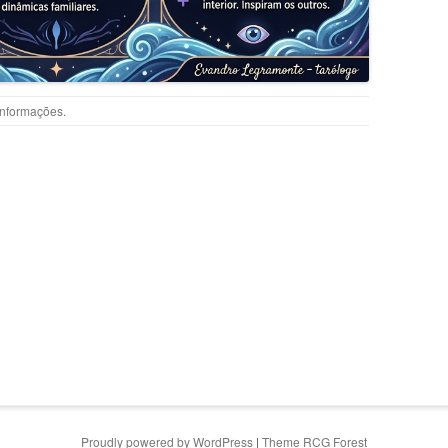
Informações
.
Proudly powered by WordPress
|
Theme RCG Forest