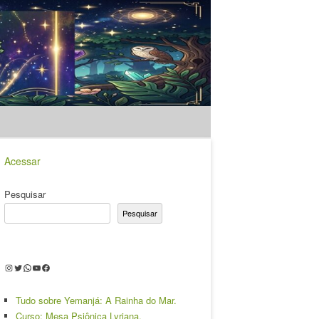
Acessar
Pesquisar
Pesquisar
Instagram
Twitter
WhatsApp
Youtube
Facebook
Tudo sobre Yemanjá: A Rainha do Mar.
Curso: Mesa Psiônica Lyriana.