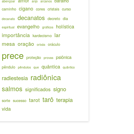
amor
baralho
abençoar
anjo
arcanos
cigano
caminho
cores
cristais
curso
decanatos
decreto
dia
decanato
evangelho
holística
espiritual
gráficos
importância
lar
kardecismo
mesa
oração
oráculo
orixás
prece
psiônica
proteção
provas
quântica
pêndulo
pêndulos
que
quântico
radiônica
radiestesia
salmos
signo
significados
tarô
terapia
tarot
sorte
sucesso
vida