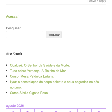
Leave a reply
Acessar
Pesquisar
Pesquisar
Instagram
Twitter
WhatsApp
Youtube
Facebook
Obaluaê: O Senhor da Saúde e da Morte.
Tudo sobre Yemanjá: A Rainha do Mar.
Curso: Mesa Psiônica Lyriana.
Lyra: a constelação da harpa celeste e seus segredos no céu
noturno.
Curso Sibilla Cigana Rosa
agosto 2026