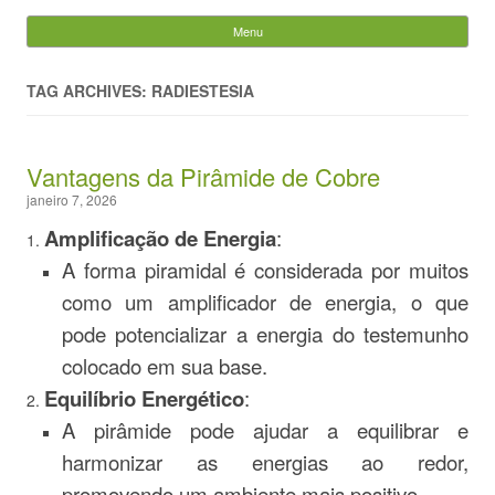
Evandro Legramonte
Menu
Skip to content
Pesquisar
por:
TAG ARCHIVES: RADIESTESIA
Vantagens da Pirâmide de Cobre
janeiro 7, 2026
Amplificação de Energia
:
A forma piramidal é considerada por muitos
como um amplificador de energia, o que
pode potencializar a energia do testemunho
colocado em sua base.
Equilíbrio Energético
:
A pirâmide pode ajudar a equilibrar e
harmonizar as energias ao redor,
promovendo um ambiente mais positivo.