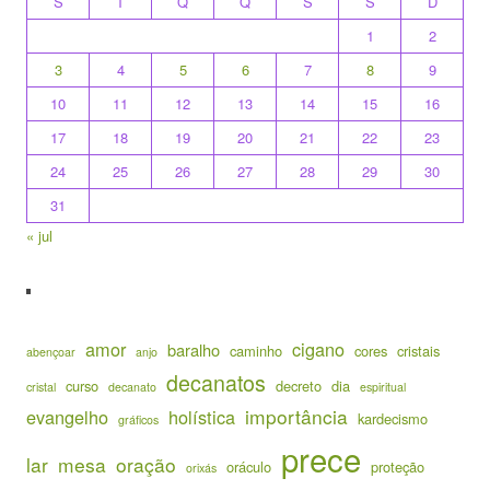
S
T
Q
Q
S
S
D
1
2
3
4
5
6
7
8
9
10
11
12
13
14
15
16
17
18
19
20
21
22
23
24
25
26
27
28
29
30
31
« jul
amor
cigano
baralho
caminho
cores
cristais
abençoar
anjo
decanatos
curso
decreto
dia
cristal
decanato
espiritual
importância
evangelho
holística
kardecismo
gráficos
prece
lar
mesa
oração
oráculo
proteção
orixás