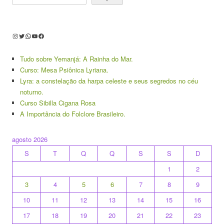
Instagram
Twitter
WhatsApp
Youtube
Facebook
Tudo sobre Yemanjá: A Rainha do Mar.
Curso: Mesa Psiônica Lyriana.
Lyra: a constelação da harpa celeste e seus segredos no céu
noturno.
Curso Sibilla Cigana Rosa
A Importância do Folclore Brasileiro.
agosto 2026
S
T
Q
Q
S
S
D
1
2
3
4
5
6
7
8
9
10
11
12
13
14
15
16
17
18
19
20
21
22
23