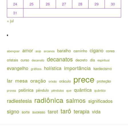
24
25
26
27
28
29
30
31
« jul
amor
cigano
baralho
caminho
cores
abençoar
anjo
arcanos
decanatos
cristais
curso
decreto
dia
decanato
espiritual
importância
evangelho
holística
kardecismo
gráficos
prece
lar
mesa
oração
oráculo
proteção
orixás
quântica
psiônica
pêndulo
provas
pêndulos
que
quântico
radiônica
salmos
radiestesia
significados
tarô
signo
terapia
tarot
vida
sorte
sucesso