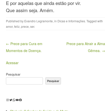
E por aquelas que ainda estão por vir.
Que assim seja. Amém.
Published by
Evandro Legramonte
, in
Dicas e Informações
. Tagged with
amor
,
feliz
,
prece
,
ser
.
Post navigation
← Prece para Cura em
Prece para Atrair a Alma
Momentos de Doença.
Gêmea. →
Acessar
Pesquisar
Pesquisar
Instagram
Twitter
WhatsApp
Youtube
Facebook