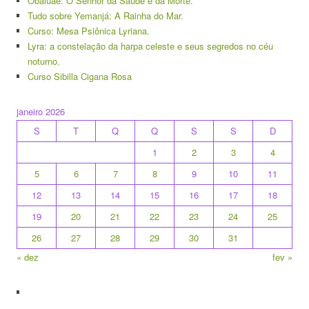
Obaluaê: O Senhor da Saúde e da Morte.
Tudo sobre Yemanjá: A Rainha do Mar.
Curso: Mesa Psiônica Lyriana.
Lyra: a constelação da harpa celeste e seus segredos no céu
noturno.
Curso Sibilla Cigana Rosa
janeiro 2026
S
T
Q
Q
S
S
D
1
2
3
4
5
6
7
8
9
10
11
12
13
14
15
16
17
18
19
20
21
22
23
24
25
26
27
28
29
30
31
« dez
fev »