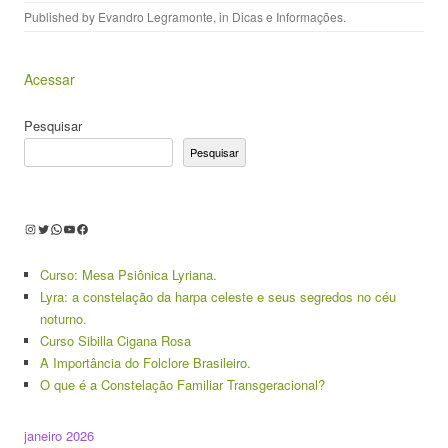
Published by
Evandro Legramonte
, in
Dicas e Informações
.
Acessar
Pesquisar
Pesquisar
Instagram
Twitter
WhatsApp
Youtube
Facebook
Curso: Mesa Psiônica Lyriana.
Lyra: a constelação da harpa celeste e seus segredos no céu
noturno.
Curso Sibilla Cigana Rosa
A Importância do Folclore Brasileiro.
O que é a Constelação Familiar Transgeracional?
janeiro 2026