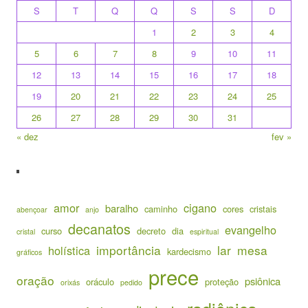
S
T
Q
Q
S
S
D
1
2
3
4
5
6
7
8
9
10
11
12
13
14
15
16
17
18
19
20
21
22
23
24
25
26
27
28
29
30
31
« dez
fev »
amor
cigano
baralho
caminho
cores
cristais
abençoar
anjo
decanatos
evangelho
curso
decreto
dia
cristal
espiritual
importância
lar
mesa
holística
kardecismo
gráficos
prece
oração
psiônica
oráculo
proteção
orixás
pedido