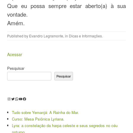
Que eu possa sempre estar aberto(a) à sua
vontade.
Amém.
Published by
Evandro Legramonte
, in
Dicas e Informações
.
Acessar
Pesquisar
Pesquisar
Instagram
Twitter
WhatsApp
Youtube
Facebook
Tudo sobre Yemanjá: A Rainha do Mar.
Curso: Mesa Psiônica Lyriana.
Lyra: a constelação da harpa celeste e seus segredos no céu
noturno.