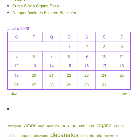
Curso Sibilla Cigana Rosa
A Importância do Folclore Brasileiro.
janeiro 2026
S
T
Q
Q
S
S
D
1
2
3
4
5
6
7
8
9
10
11
12
13
14
15
16
17
18
19
20
21
22
23
24
25
26
27
28
29
30
31
« dez
fev »
amor
cigano
baralho
caminho
cores
abençoar
anjo
arcanos
decanatos
cristais
curso
decreto
dia
decanato
espiritual