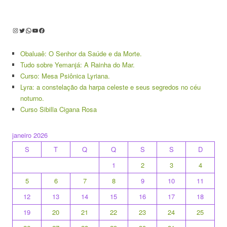
Instagram
Twitter
WhatsApp
Youtube
Facebook
Obaluaê: O Senhor da Saúde e da Morte.
Tudo sobre Yemanjá: A Rainha do Mar.
Curso: Mesa Psiônica Lyriana.
Lyra: a constelação da harpa celeste e seus segredos no céu
noturno.
Curso Sibilla Cigana Rosa
janeiro 2026
S
T
Q
Q
S
S
D
1
2
3
4
5
6
7
8
9
10
11
12
13
14
15
16
17
18
19
20
21
22
23
24
25