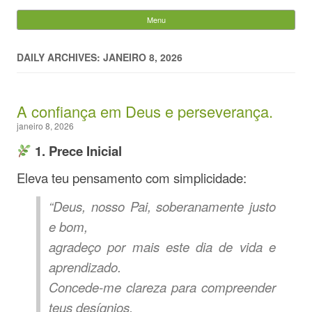
Evandro Legramonte
Menu
Skip to content
Pesquisar
por:
DAILY ARCHIVES: JANEIRO 8, 2026
A confiança em Deus e perseverança.
janeiro 8, 2026
1. Prece Inicial
Eleva teu pensamento com simplicidade:
“Deus, nosso Pai, soberanamente justo
e bom,
agradeço por mais este dia de vida e
aprendizado.
Concede-me clareza para compreender
teus desígnios,