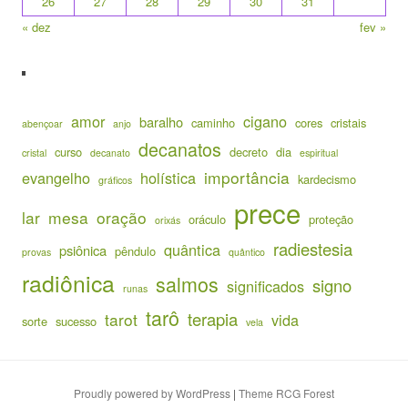
26
27
28
29
30
31
« dez
fev »
amor
cigano
baralho
caminho
cores
cristais
abençoar
anjo
decanatos
curso
decreto
dia
cristal
decanato
espiritual
importância
evangelho
holística
kardecismo
gráficos
prece
lar
mesa
oração
oráculo
proteção
orixás
radiestesia
quântica
psiônica
pêndulo
provas
quântico
radiônica
salmos
signo
significados
runas
tarô
terapia
tarot
vida
sorte
sucesso
vela
Proudly powered by WordPress
|
Theme RCG Forest