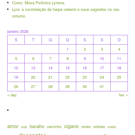
Curso: Mesa Psiônica Lyriana.
Lyra: a constelação da harpa celeste e seus segredos no céu
noturno.
janeiro 2026
S
T
Q
Q
S
S
D
1
2
3
4
5
6
7
8
9
10
11
12
13
14
15
16
17
18
19
20
21
22
23
24
25
26
27
28
29
30
31
« dez
fev »
amor
cigano
baralho
caminho
cores
cristais
anjo
cristal