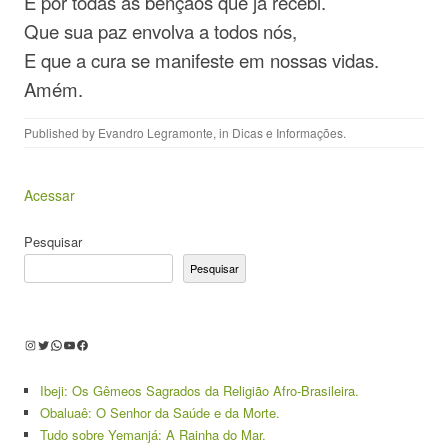
E por todas as bênçãos que já recebi.
Que sua paz envolva a todos nós,
E que a cura se manifeste em nossas vidas.
Amém.
Published by
Evandro Legramonte
, in
Dicas e Informações
.
Acessar
Pesquisar
Pesquisar
Instagram
Twitter
WhatsApp
Youtube
Facebook
Ibeji: Os Gêmeos Sagrados da Religião Afro-Brasileira.
Obaluaê: O Senhor da Saúde e da Morte.
Tudo sobre Yemanjá: A Rainha do Mar.