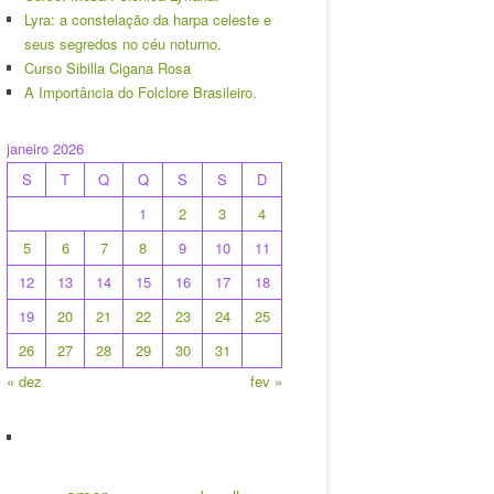
Lyra: a constelação da harpa celeste e
seus segredos no céu noturno.
Curso Sibilla Cigana Rosa
A Importância do Folclore Brasileiro.
janeiro 2026
S
T
Q
Q
S
S
D
1
2
3
4
5
6
7
8
9
10
11
12
13
14
15
16
17
18
19
20
21
22
23
24
25
26
27
28
29
30
31
« dez
fev »