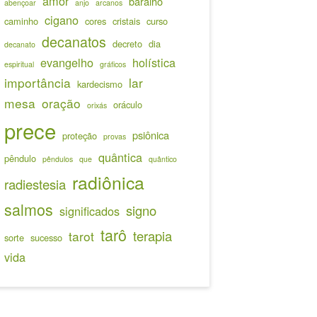
amor
baralho
abençoar
anjo
arcanos
cigano
caminho
cores
cristais
curso
decanatos
decreto
dia
decanato
evangelho
holística
espiritual
gráficos
importância
lar
kardecismo
mesa
oração
oráculo
orixás
prece
psiônica
proteção
provas
quântica
pêndulo
pêndulos
que
quântico
radiônica
radiestesia
salmos
signo
significados
tarô
terapia
tarot
sorte
sucesso
vida