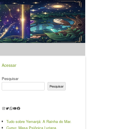
Acessar
Pesquisar
Pesquisar
Instagram
Twitter
WhatsApp
Youtube
Facebook
Tudo sobre Yemanjá: A Rainha do Mar.
Curso: Mesa Psiônica Lyriana.