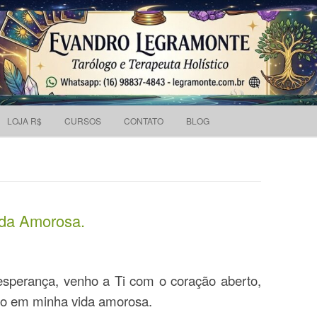
Pesquisar
 holístico e Tarólogo.
por:
Skip to content
LOJA R$
CURSOS
CONTATO
BLOG
ida Amorosa.
sperança, venho a Ti com o coração aberto,
ão em minha vida amorosa.