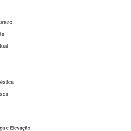
prezo
te
tual
a
éstica
usos
ça e Elevação