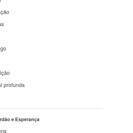
ação
as
igo
ição
al profunda
rdão e Esperança
ens