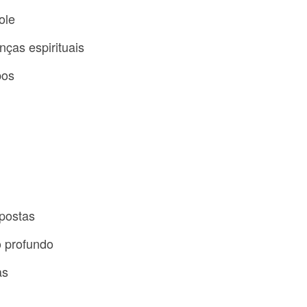
ole
ças espirituais
pos
postas
 profundo
as