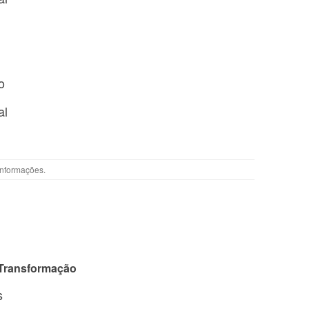
o
al
Informações
.
 Transformação
s