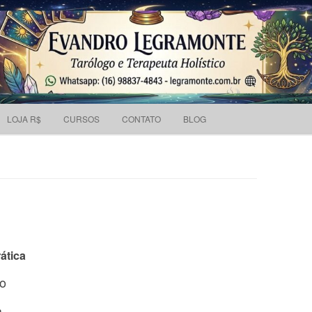
Pesquisar
 holístico e Tarólogo.
por:
Skip to content
LOJA R$
CURSOS
CONTATO
BLOG
ática
do
a