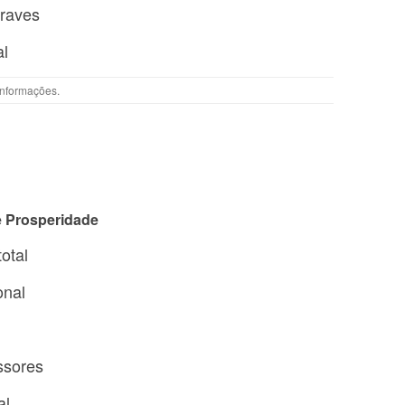
graves
al
Informações
.
e Prosperidade
total
onal
ssores
al