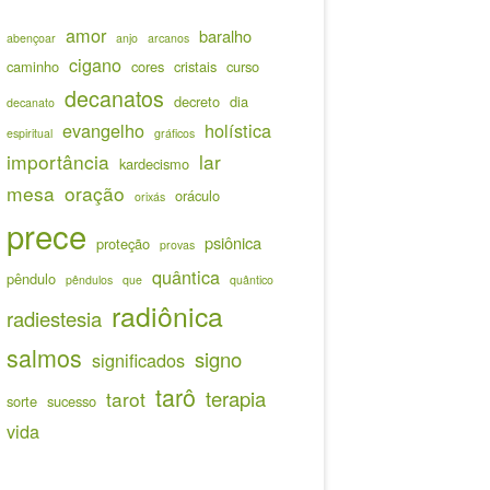
amor
baralho
abençoar
anjo
arcanos
cigano
caminho
cores
cristais
curso
decanatos
decreto
dia
decanato
evangelho
holística
espiritual
gráficos
importância
lar
kardecismo
mesa
oração
oráculo
orixás
prece
psiônica
proteção
provas
quântica
pêndulo
pêndulos
que
quântico
radiônica
radiestesia
salmos
signo
significados
tarô
terapia
tarot
sorte
sucesso
vida