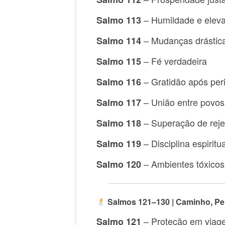
– Humildade e elev
Salmo 113
– Mudanças drástic
Salmo 114
– Fé verdadeira
Salmo 115
– Gratidão após per
Salmo 116
– União entre povos
Salmo 117
– Superação de reje
Salmo 118
– Disciplina espiritu
Salmo 119
– Ambientes tóxicos
Salmo 120
Salmos 121–130 | Caminho, Pe
– Proteção em viag
Salmo 121