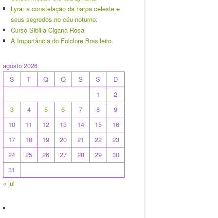
Lyra: a constelação da harpa celeste e
seus segredos no céu noturno.
Curso Sibilla Cigana Rosa
A Importância do Folclore Brasileiro.
agosto 2026
S
T
Q
Q
S
S
D
1
2
3
4
5
6
7
8
9
10
11
12
13
14
15
16
17
18
19
20
21
22
23
24
25
26
27
28
29
30
31
« jul