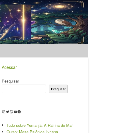
Acessar
Pesquisar
Pesquisar
Instagram
Twitter
WhatsApp
Youtube
Facebook
Tudo sobre Yemanjá: A Rainha do Mar.
Curso: Mesa Psiônica Lyriana.