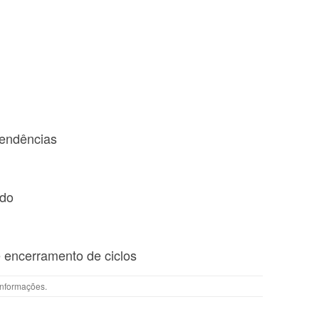
pendências
odo
 encerramento de ciclos
Informações
.