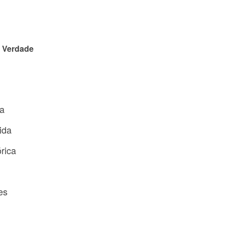
e Verdade
ia
ida
rica
es