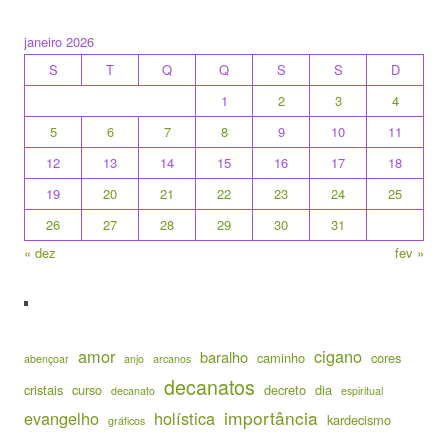
janeiro 2026
S
T
Q
Q
S
S
D
1
2
3
4
5
6
7
8
9
10
11
12
13
14
15
16
17
18
19
20
21
22
23
24
25
26
27
28
29
30
31
« dez
fev »
amor
cigano
baralho
caminho
cores
abençoar
anjo
arcanos
decanatos
cristais
curso
decreto
dia
decanato
espiritual
importância
evangelho
holística
kardecismo
gráficos