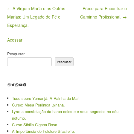
Post navigation
← A Virgem Maria e as Outras
Prece para Encontrar o
Marias: Um Legado de Fé e
Caminho Profissional. →
Esperança.
Acessar
Pesquisar
Pesquisar
Instagram
Twitter
WhatsApp
Youtube
Facebook
Tudo sobre Yemanjá: A Rainha do Mar.
Curso: Mesa Psiônica Lyriana.
Lyra: a constelação da harpa celeste e seus segredos no céu
noturno.
Curso Sibilla Cigana Rosa
A Importância do Folclore Brasileiro.