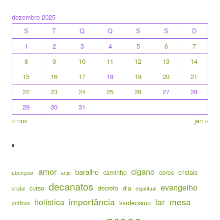
dezembro 2025
S
T
Q
Q
S
S
D
1
2
3
4
5
6
7
8
9
10
11
12
13
14
15
16
17
18
19
20
21
22
23
24
25
26
27
28
29
30
31
« nov
jan »
amor
cigano
baralho
caminho
cores
cristais
abençoar
anjo
decanatos
evangelho
curso
decreto
dia
cristal
espiritual
importância
lar
mesa
holística
kardecismo
gráficos