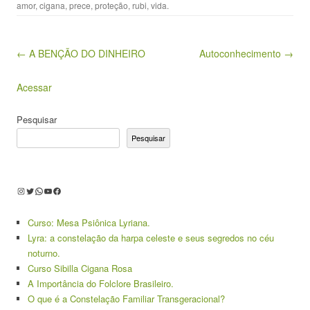
amor
,
cigana
,
prece
,
proteção
,
rubi
,
vida
.
Post navigation
← A BENÇÃO DO DINHEIRO
Autoconhecimento →
Acessar
Pesquisar
Pesquisar
Instagram
Twitter
WhatsApp
Youtube
Facebook
Curso: Mesa Psiônica Lyriana.
Lyra: a constelação da harpa celeste e seus segredos no céu
noturno.
Curso Sibilla Cigana Rosa
A Importância do Folclore Brasileiro.
O que é a Constelação Familiar Transgeracional?