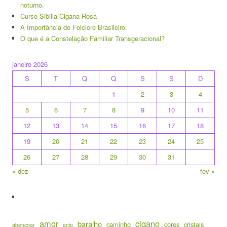
noturno.
Curso Sibilla Cigana Rosa
A Importância do Folclore Brasileiro.
O que é a Constelação Familiar Transgeracional?
janeiro 2026
S
T
Q
Q
S
S
D
1
2
3
4
5
6
7
8
9
10
11
12
13
14
15
16
17
18
19
20
21
22
23
24
25
26
27
28
29
30
31
« dez
fev »
amor
cigano
baralho
caminho
cores
cristais
abençoar
anjo