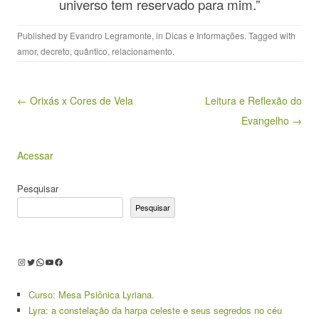
universo tem reservado para mim.”
Published by
Evandro Legramonte
, in
Dicas e Informações
. Tagged with
amor
,
decreto
,
quântico
,
relacionamento
.
Post navigation
← Orixás x Cores de Vela
Leitura e Reflexão do
Evangelho →
Acessar
Pesquisar
Pesquisar
Instagram
Twitter
WhatsApp
Youtube
Facebook
Curso: Mesa Psiônica Lyriana.
Lyra: a constelação da harpa celeste e seus segredos no céu