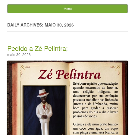
Evandro Legramonte
Menu
Skip to content
Pesquisar
por:
DAILY ARCHIVES: MAIO 30, 2026
Pedido a Zé Pelintra;
maio 30, 2026