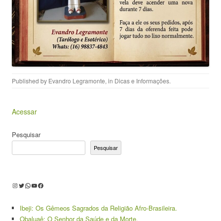
Published by
Evandro Legramonte
, in
Dicas e Informações
.
Acessar
Pesquisar
Pesquisar
Instagram
Twitter
WhatsApp
Youtube
Facebook
Ibeji: Os Gêmeos Sagrados da Religião Afro-Brasileira.
Obaluaê: O Senhor da Saúde e da Morte.