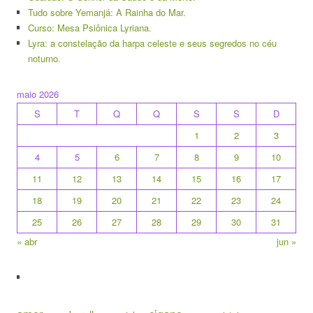
Tudo sobre Yemanjá: A Rainha do Mar.
Curso: Mesa Psiônica Lyriana.
Lyra: a constelação da harpa celeste e seus segredos no céu
noturno.
maio 2026
S
T
Q
Q
S
S
D
1
2
3
4
5
6
7
8
9
10
11
12
13
14
15
16
17
18
19
20
21
22
23
24
25
26
27
28
29
30
31
« abr
jun »