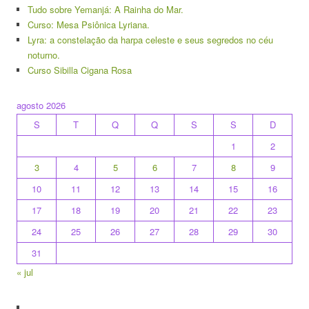
Tudo sobre Yemanjá: A Rainha do Mar.
Curso: Mesa Psiônica Lyriana.
Lyra: a constelação da harpa celeste e seus segredos no céu
noturno.
Curso Sibilla Cigana Rosa
agosto 2026
S
T
Q
Q
S
S
D
1
2
3
4
5
6
7
8
9
10
11
12
13
14
15
16
17
18
19
20
21
22
23
24
25
26
27
28
29
30
31
« jul