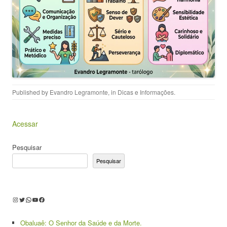
Published by
Evandro Legramonte
, in
Dicas e Informações
.
Acessar
Pesquisar
Pesquisar
Instagram
Twitter
WhatsApp
Youtube
Facebook
Obaluaê: O Senhor da Saúde e da Morte.