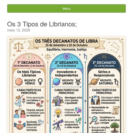
Evandro Legramonte
Menu
Skip to content
Pesquisar
Os 3 Tipos de Librianos;
por:
maio 12, 2026