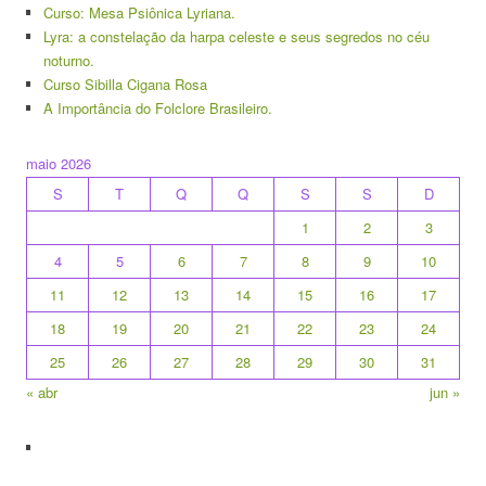
Curso: Mesa Psiônica Lyriana.
Lyra: a constelação da harpa celeste e seus segredos no céu
noturno.
Curso Sibilla Cigana Rosa
A Importância do Folclore Brasileiro.
maio 2026
S
T
Q
Q
S
S
D
1
2
3
4
5
6
7
8
9
10
11
12
13
14
15
16
17
18
19
20
21
22
23
24
25
26
27
28
29
30
31
« abr
jun »