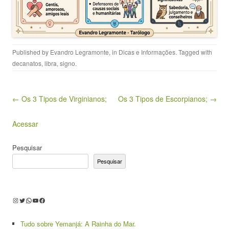
Published by
Evandro Legramonte
, in
Dicas e Informações
. Tagged with
decanatos
,
libra
,
signo
.
Post navigation
← Os 3 Tipos de Virginianos;
Os 3 Tipos de Escorpianos; →
Acessar
Pesquisar
Pesquisar
Instagram
Twitter
WhatsApp
Youtube
Facebook
Tudo sobre Yemanjá: A Rainha do Mar.