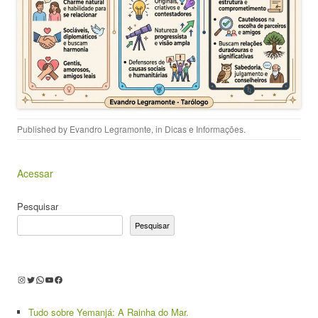
Published by
Evandro Legramonte
, in
Dicas e Informações
.
Acessar
Pesquisar
Pesquisar
Instagram
Twitter
WhatsApp
Youtube
Facebook
Tudo sobre Yemanjá: A Rainha do Mar.