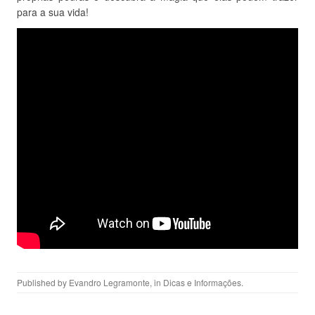
para a sua vida!
Published by
Evandro Legramonte
, in
Dicas e Informações
.