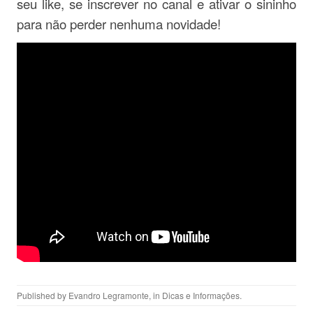
seu like, se inscrever no canal e ativar o sininho
para não perder nenhuma novidade!
Published by
Evandro Legramonte
, in
Dicas e Informações
.