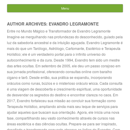
Evandro Legramonte
Menu
Skip to content
Pesquisar
por:
AUTHOR ARCHIVES: EVANDRO LEGRAMONTE
Entre no Mundo Mágico e Transformador de Evandro Legramonte
Imagine-se mergulhando nas profundezas do desconhecido, guiado pela
luz da sabedoria ancestral e da intuição aguçada. Evandro Legramonte é
mais do que um Tarólogo, Astrólogo, Cartomante, Esotérico e Terapeuta
Holístico; ele é um verdadeiro portal para o infinito universo do
autoconhecimento e da cura. Desde 1994, Evandro tem sido um mestre
das artes ocultas. Em setembro de 2005, ele deu um passo corajoso em
sua jornada profissional, oferecendo consultas online com baralho
cigano e tarô. Desde então, sua prática se expandiu, incorporando
oráculos como runas, búzios e o misterioso oráculo wicca. Cada consulta
é uma viagem de descoberta e crescimento espiritual, uma oportunidade
de desvendar os segredos do destino e encontrar clareza no caos. Em
2017, Evandro fortaleceu sua missão ao concluir sua formação como
Terapeuta Holístico, ampliando ainda mais seu leque de serviços para
ajudar aqueles que buscam sua orientação. Agora, ele inicia uma nova
fase, compartilhando seu vasto conhecimento através de cursos nas
áreas esotérica e das ciências ocultas. Prepare-se para ser inspirado,
desafiado e transformado enquanto absorve as lições de Evandro. Com