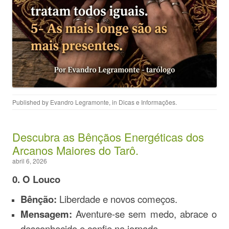
Published by
Evandro Legramonte
, in
Dicas e Informações
.
Descubra as Bênçãos Energéticas dos
Arcanos Maiores do Tarô.
abril 6, 2026
0. O Louco
Bênção:
Liberdade e novos começos.
Mensagem:
Aventure-se sem medo, abrace o
desconhecido e confie na jornada.