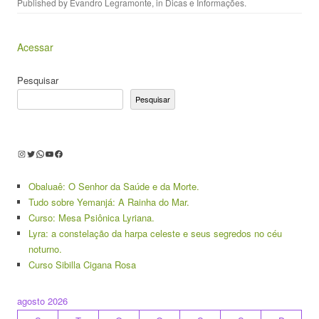
Published by
Evandro Legramonte
, in
Dicas e Informações
.
Acessar
Pesquisar
Pesquisar
Instagram
Twitter
WhatsApp
Youtube
Facebook
Obaluaê: O Senhor da Saúde e da Morte.
Tudo sobre Yemanjá: A Rainha do Mar.
Curso: Mesa Psiônica Lyriana.
Lyra: a constelação da harpa celeste e seus segredos no céu
noturno.
Curso Sibilla Cigana Rosa
agosto 2026