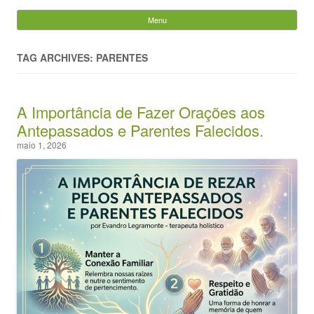
Evandro Legramonte
Menu
Skip to content
Pesquisar
por:
TAG ARCHIVES: PARENTES
A Importância de Fazer Orações aos
Antepassados e Parentes Falecidos.
maio 1, 2026