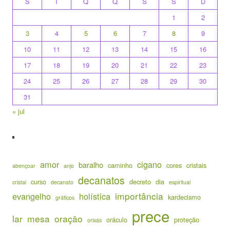
S
T
Q
Q
S
S
D
1
2
3
4
5
6
7
8
9
10
11
12
13
14
15
16
17
18
19
20
21
22
23
24
25
26
27
28
29
30
31
« jul
amor
cigano
baralho
caminho
cores
cristais
abençoar
anjo
decanatos
curso
decreto
dia
cristal
decanato
espiritual
importância
evangelho
holística
kardecismo
gráficos
prece
lar
mesa
oração
oráculo
proteção
orixás