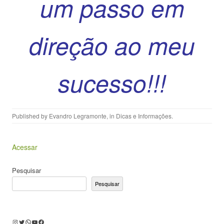
um passo em
direção ao meu
sucesso!!!
Published by
Evandro Legramonte
, in
Dicas e Informações
.
Acessar
Pesquisar
Pesquisar
Instagram
Twitter
WhatsApp
Youtube
Facebook