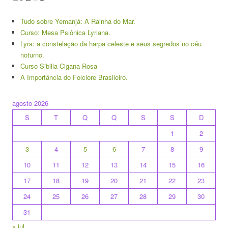
Tudo sobre Yemanjá: A Rainha do Mar.
Curso: Mesa Psiônica Lyriana.
Lyra: a constelação da harpa celeste e seus segredos no céu
noturno.
Curso Sibilla Cigana Rosa
A Importância do Folclore Brasileiro.
agosto 2026
S
T
Q
Q
S
S
D
1
2
3
4
5
6
7
8
9
10
11
12
13
14
15
16
17
18
19
20
21
22
23
24
25
26
27
28
29
30
31
« jul