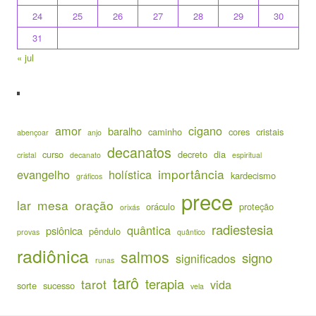
24
25
26
27
28
29
30
31
« jul
amor
cigano
baralho
caminho
cores
cristais
abençoar
anjo
decanatos
curso
decreto
dia
cristal
decanato
espiritual
importância
evangelho
holística
kardecismo
gráficos
prece
lar
mesa
oração
oráculo
proteção
orixás
radiestesia
quântica
psiônica
pêndulo
provas
quântico
radiônica
salmos
signo
significados
runas
tarô
terapia
tarot
vida
sorte
sucesso
vela