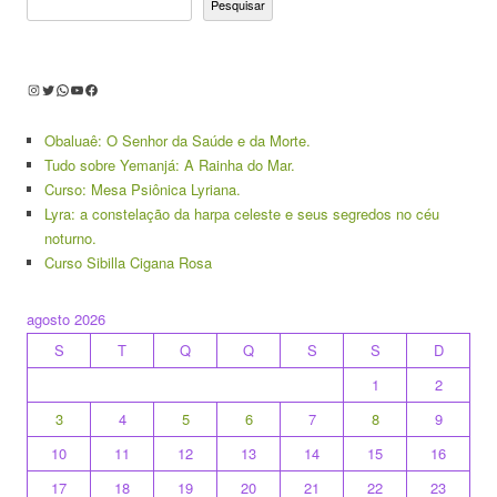
Pesquisar
Instagram
Twitter
WhatsApp
Youtube
Facebook
Obaluaê: O Senhor da Saúde e da Morte.
Tudo sobre Yemanjá: A Rainha do Mar.
Curso: Mesa Psiônica Lyriana.
Lyra: a constelação da harpa celeste e seus segredos no céu
noturno.
Curso Sibilla Cigana Rosa
agosto 2026
S
T
Q
Q
S
S
D
1
2
3
4
5
6
7
8
9
10
11
12
13
14
15
16
17
18
19
20
21
22
23