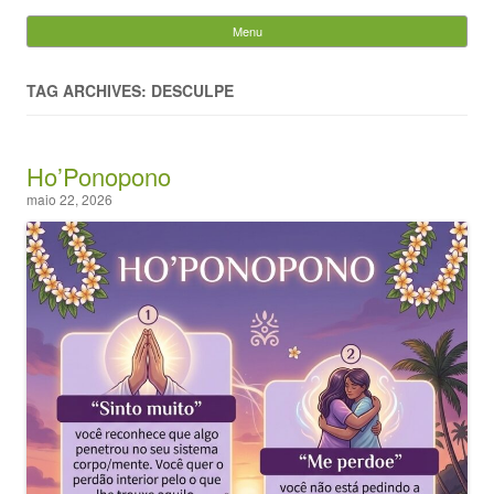
Evandro Legramonte
Menu
Skip to content
Pesquisar
por:
TAG ARCHIVES: DESCULPE
Ho’Ponopono
maio 22, 2026