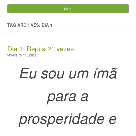
Evandro Legramonte
Menu
Skip to content
Pesquisar
por:
TAG ARCHIVES: DIA 1
Dia 1: Repita 21 vezes;
fevereiro 11, 2026
Eu sou um ímã
para a
prosperidade e