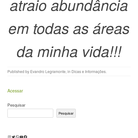
atraio abundância
em todas as áreas
da minha vida!!!
Published by
Evandro Legramonte
, in
Dicas e Informações
.
Acessar
Pesquisar
Pesquisar
Instagram
Twitter
WhatsApp
Youtube
Facebook