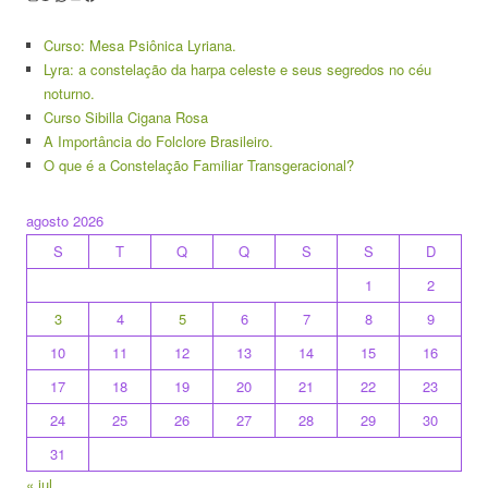
Curso: Mesa Psiônica Lyriana.
Lyra: a constelação da harpa celeste e seus segredos no céu
noturno.
Curso Sibilla Cigana Rosa
A Importância do Folclore Brasileiro.
O que é a Constelação Familiar Transgeracional?
agosto 2026
S
T
Q
Q
S
S
D
1
2
3
4
5
6
7
8
9
10
11
12
13
14
15
16
17
18
19
20
21
22
23
24
25
26
27
28
29
30
31
« jul