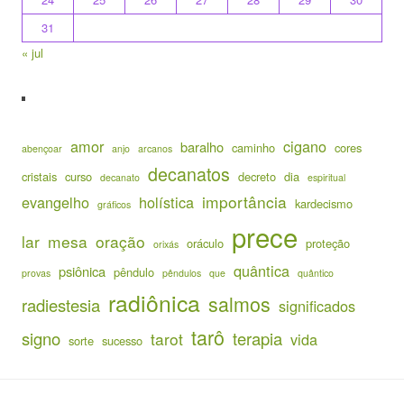
31
« jul
amor
cigano
baralho
caminho
cores
abençoar
anjo
arcanos
decanatos
cristais
curso
decreto
dia
decanato
espiritual
importância
evangelho
holística
kardecismo
gráficos
prece
lar
mesa
oração
oráculo
proteção
orixás
quântica
psiônica
pêndulo
provas
pêndulos
que
quântico
radiônica
salmos
radiestesia
significados
tarô
signo
terapia
tarot
vida
sorte
sucesso