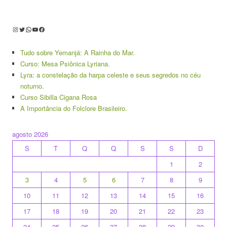
Instagram
Twitter
WhatsApp
Youtube
Facebook
Tudo sobre Yemanjá: A Rainha do Mar.
Curso: Mesa Psiônica Lyriana.
Lyra: a constelação da harpa celeste e seus segredos no céu
noturno.
Curso Sibilla Cigana Rosa
A Importância do Folclore Brasileiro.
agosto 2026
S
T
Q
Q
S
S
D
1
2
3
4
5
6
7
8
9
10
11
12
13
14
15
16
17
18
19
20
21
22
23
24
25
26
27
28
29
30