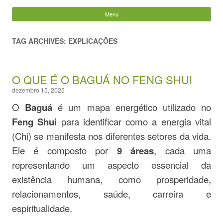
Evandro Legramonte
Menu
Skip to content
Pesquisar
por:
TAG ARCHIVES: EXPLICAÇÕES
O QUE É O BAGUÁ NO FENG SHUI
dezembro 15, 2025
O
Baguá
é um mapa energético utilizado no
Feng Shui
para identificar como a energia vital
(Chi) se manifesta nos diferentes setores da vida.
Ele é composto por
9 áreas
, cada uma
representando um aspecto essencial da
existência humana, como prosperidade,
relacionamentos, saúde, carreira e
espiritualidade.