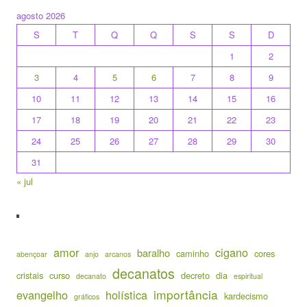
agosto 2026
S
T
Q
Q
S
S
D
1
2
3
4
5
6
7
8
9
10
11
12
13
14
15
16
17
18
19
20
21
22
23
24
25
26
27
28
29
30
31
« jul
amor
cigano
baralho
caminho
cores
abençoar
anjo
arcanos
decanatos
cristais
curso
decreto
dia
decanato
espiritual
importância
evangelho
holística
kardecismo
gráficos