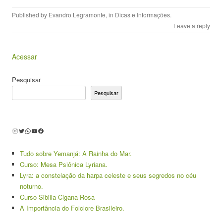
Published by
Evandro Legramonte
, in
Dicas e Informações
.
Leave a reply
Acessar
Pesquisar
Pesquisar
Instagram
Twitter
WhatsApp
Youtube
Facebook
Tudo sobre Yemanjá: A Rainha do Mar.
Curso: Mesa Psiônica Lyriana.
Lyra: a constelação da harpa celeste e seus segredos no céu
noturno.
Curso Sibilla Cigana Rosa
A Importância do Folclore Brasileiro.