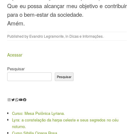
Que eu possa alcançar meu objetivo e contribuir
para o bem-estar da sociedade.
Amém.
Published by
Evandro Legramonte
, in
Dicas e Informações
.
Acessar
Pesquisar
Pesquisar
Instagram
Twitter
WhatsApp
Youtube
Facebook
Curso: Mesa Psiônica Lyriana.
Lyra: a constelação da harpa celeste e seus segredos no céu
noturno.
Curso Sibilla Cigana Rosa