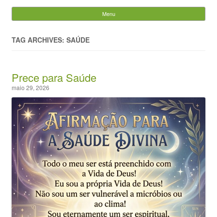
Evandro Legramonte
Menu
Skip to content
Pesquisar
por:
TAG ARCHIVES: SAÚDE
Prece para Saúde
maio 29, 2026