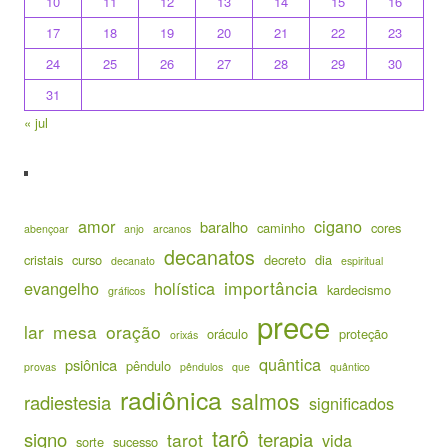
10
11
12
13
14
15
16
17
18
19
20
21
22
23
24
25
26
27
28
29
30
31
« jul
amor
cigano
baralho
caminho
cores
abençoar
anjo
arcanos
decanatos
cristais
curso
decreto
dia
decanato
espiritual
importância
evangelho
holística
kardecismo
gráficos
prece
lar
mesa
oração
oráculo
proteção
orixás
quântica
psiônica
pêndulo
provas
pêndulos
que
quântico
radiônica
salmos
radiestesia
significados
tarô
signo
terapia
tarot
vida
sorte
sucesso