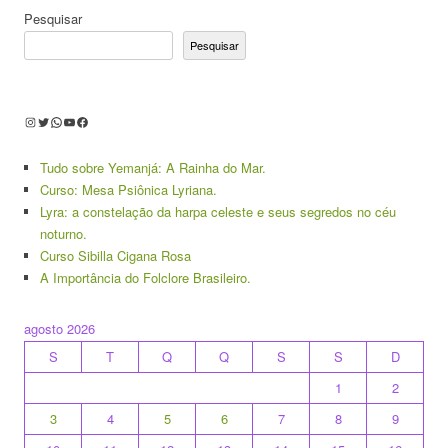
Pesquisar
Pesquisar
Instagram
Twitter
WhatsApp
Youtube
Facebook
Tudo sobre Yemanjá: A Rainha do Mar.
Curso: Mesa Psiônica Lyriana.
Lyra: a constelação da harpa celeste e seus segredos no céu
noturno.
Curso Sibilla Cigana Rosa
A Importância do Folclore Brasileiro.
agosto 2026
S
T
Q
Q
S
S
D
1
2
3
4
5
6
7
8
9