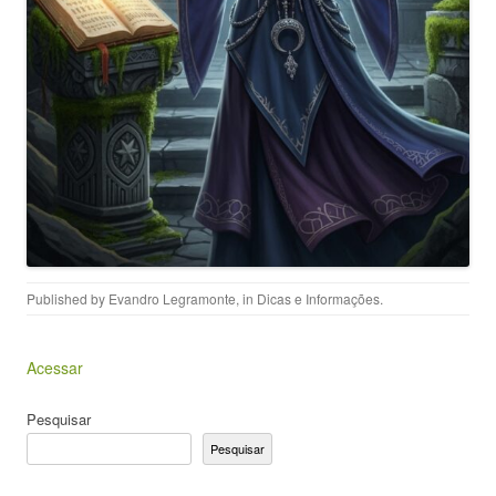
Published by
Evandro Legramonte
, in
Dicas e Informações
.
Acessar
Pesquisar
Pesquisar