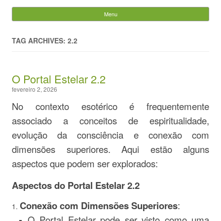
Evandro Legramonte
Menu
Skip to content
Pesquisar
por:
TAG ARCHIVES: 2.2
O Portal Estelar 2.2
fevereiro 2, 2026
No contexto esotérico é frequentemente
associado a conceitos de espiritualidade,
evolução da consciência e conexão com
dimensões superiores. Aqui estão alguns
aspectos que podem ser explorados:
Aspectos do Portal Estelar 2.2
Conexão com Dimensões Superiores
:
O Portal Estelar pode ser visto como uma