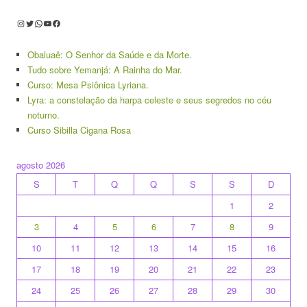
Instagram
Twitter
WhatsApp
Youtube
Facebook
Obaluaê: O Senhor da Saúde e da Morte.
Tudo sobre Yemanjá: A Rainha do Mar.
Curso: Mesa Psiônica Lyriana.
Lyra: a constelação da harpa celeste e seus segredos no céu
noturno.
Curso Sibilla Cigana Rosa
agosto 2026
S
T
Q
Q
S
S
D
1
2
3
4
5
6
7
8
9
10
11
12
13
14
15
16
17
18
19
20
21
22
23
24
25
26
27
28
29
30