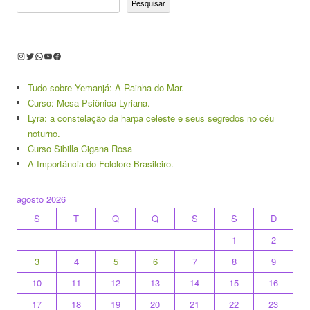
Pesquisar
Instagram
Twitter
WhatsApp
Youtube
Facebook
Tudo sobre Yemanjá: A Rainha do Mar.
Curso: Mesa Psiônica Lyriana.
Lyra: a constelação da harpa celeste e seus segredos no céu
noturno.
Curso Sibilla Cigana Rosa
A Importância do Folclore Brasileiro.
agosto 2026
S
T
Q
Q
S
S
D
1
2
3
4
5
6
7
8
9
10
11
12
13
14
15
16
17
18
19
20
21
22
23