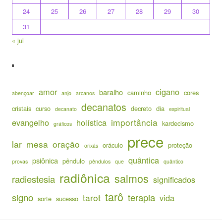
24
25
26
27
28
29
30
31
« jul
amor
cigano
baralho
caminho
cores
abençoar
anjo
arcanos
decanatos
cristais
curso
decreto
dia
decanato
espiritual
importância
evangelho
holística
kardecismo
gráficos
prece
lar
mesa
oração
oráculo
proteção
orixás
quântica
psiônica
pêndulo
provas
pêndulos
que
quântico
radiônica
salmos
radiestesia
significados
tarô
signo
terapia
tarot
vida
sorte
sucesso