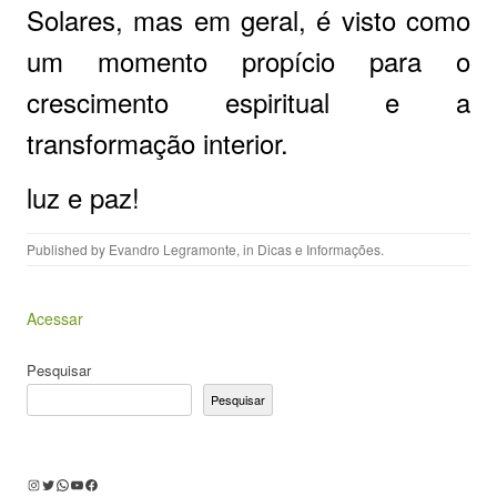
Solares, mas em geral, é visto como
um momento propício para o
crescimento espiritual e a
transformação interior.
luz e paz!
Published by
Evandro Legramonte
, in
Dicas e Informações
.
Acessar
Pesquisar
Pesquisar
Instagram
Twitter
WhatsApp
Youtube
Facebook