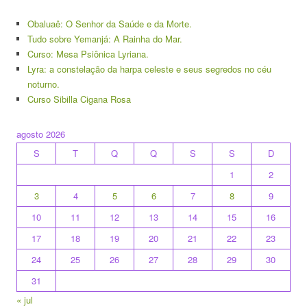
Obaluaê: O Senhor da Saúde e da Morte.
Tudo sobre Yemanjá: A Rainha do Mar.
Curso: Mesa Psiônica Lyriana.
Lyra: a constelação da harpa celeste e seus segredos no céu
noturno.
Curso Sibilla Cigana Rosa
agosto 2026
S
T
Q
Q
S
S
D
1
2
3
4
5
6
7
8
9
10
11
12
13
14
15
16
17
18
19
20
21
22
23
24
25
26
27
28
29
30
31
« jul