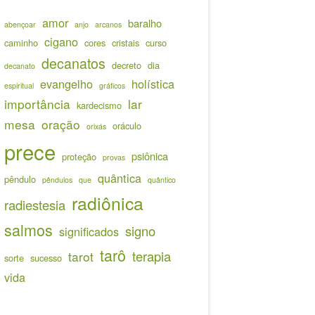
amor
baralho
abençoar
anjo
arcanos
cigano
caminho
cores
cristais
curso
decanatos
decreto
dia
decanato
evangelho
holística
espiritual
gráficos
importância
lar
kardecismo
mesa
oração
oráculo
orixás
prece
psiônica
proteção
provas
quântica
pêndulo
pêndulos
que
quântico
radiônica
radiestesia
salmos
signo
significados
tarô
terapia
tarot
sorte
sucesso
vida