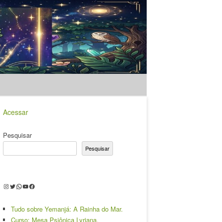
Acessar
Pesquisar
Pesquisar
Instagram
Twitter
WhatsApp
Youtube
Facebook
Tudo sobre Yemanjá: A Rainha do Mar.
Curso: Mesa Psiônica Lyriana.