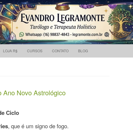
Pesquisar
 holístico e Tarólogo.
por:
Skip to content
LOJA R$
CURSOS
CONTATO
BLOG
o Ano Novo Astrológico
de Ciclo
ries
, que é um signo de fogo.