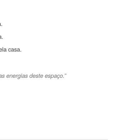
.
a.
ela casa.
as energias deste espaço.”