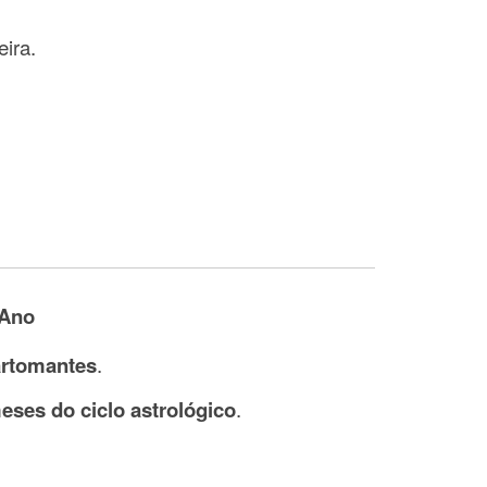
ira.
 Ano
artomantes
.
eses do ciclo astrológico
.