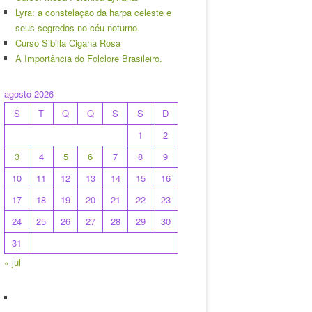
Lyra: a constelação da harpa celeste e
seus segredos no céu noturno.
Curso Sibilla Cigana Rosa
A Importância do Folclore Brasileiro.
agosto 2026
S
T
Q
Q
S
S
D
1
2
3
4
5
6
7
8
9
10
11
12
13
14
15
16
17
18
19
20
21
22
23
24
25
26
27
28
29
30
31
« jul