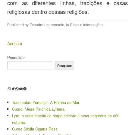
com as diferentes linhas, tradições e casas
religiosas dentro dessas religiões.
Published by
Evandro Legramonte
, in
Dicas e Informações
.
Acessar
Pesquisar
Pesquisar
Instagram
Twitter
WhatsApp
Youtube
Facebook
Tudo sobre Yemanjá: A Rainha do Mar.
Curso: Mesa Psiônica Lyriana.
Lyra: a constelação da harpa celeste e seus segredos no céu
noturno.
Curso Sibilla Cigana Rosa