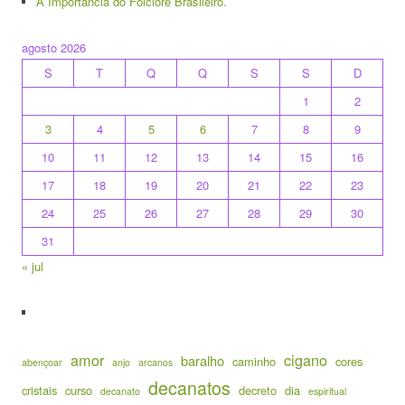
A Importância do Folclore Brasileiro.
agosto 2026
S
T
Q
Q
S
S
D
1
2
3
4
5
6
7
8
9
10
11
12
13
14
15
16
17
18
19
20
21
22
23
24
25
26
27
28
29
30
31
« jul
amor
cigano
baralho
caminho
cores
abençoar
anjo
arcanos
decanatos
cristais
curso
decreto
dia
decanato
espiritual