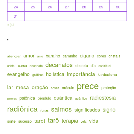
24
25
26
27
28
29
30
31
« jul
amor
cigano
baralho
caminho
cores
cristais
abençoar
anjo
decanatos
curso
decreto
dia
cristal
decanato
espiritual
importância
evangelho
holística
kardecismo
gráficos
prece
lar
mesa
oração
oráculo
proteção
orixás
radiestesia
quântica
psiônica
pêndulo
provas
quântico
radiônica
salmos
signo
significados
runas
tarô
terapia
tarot
vida
sorte
sucesso
vela