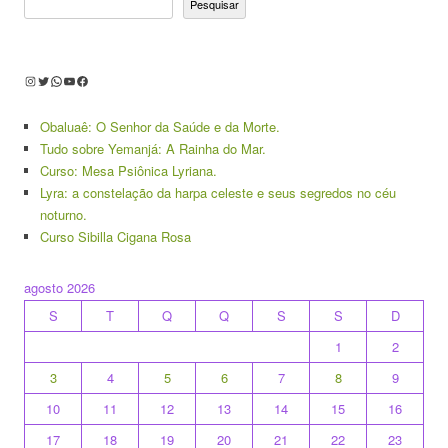
Pesquisar
Instagram
Twitter
WhatsApp
Youtube
Facebook
Obaluaê: O Senhor da Saúde e da Morte.
Tudo sobre Yemanjá: A Rainha do Mar.
Curso: Mesa Psiônica Lyriana.
Lyra: a constelação da harpa celeste e seus segredos no céu
noturno.
Curso Sibilla Cigana Rosa
agosto 2026
S
T
Q
Q
S
S
D
1
2
3
4
5
6
7
8
9
10
11
12
13
14
15
16
17
18
19
20
21
22
23