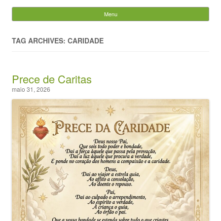
Evandro Legramonte
Menu
Skip to content
Pesquisar
por:
TAG ARCHIVES: CARIDADE
Prece de Caritas
maio 31, 2026