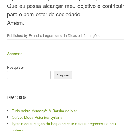
Que eu possa alcançar meu objetivo e contribuir
para o bem-estar da sociedade.
Amém.
Published by
Evandro Legramonte
, in
Dicas e Informações
.
Acessar
Pesquisar
Pesquisar
Instagram
Twitter
WhatsApp
Youtube
Facebook
Tudo sobre Yemanjá: A Rainha do Mar.
Curso: Mesa Psiônica Lyriana.
Lyra: a constelação da harpa celeste e seus segredos no céu
noturno.