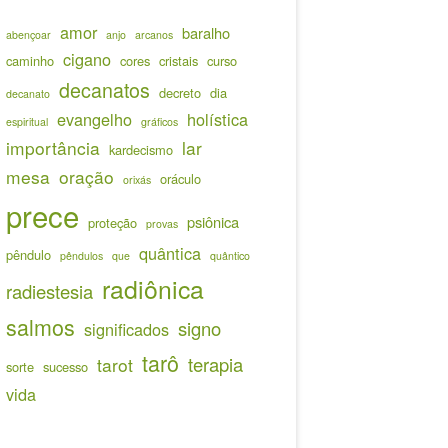
amor
baralho
abençoar
anjo
arcanos
cigano
caminho
cores
cristais
curso
decanatos
decreto
dia
decanato
evangelho
holística
espiritual
gráficos
importância
lar
kardecismo
mesa
oração
oráculo
orixás
prece
psiônica
proteção
provas
quântica
pêndulo
pêndulos
que
quântico
radiônica
radiestesia
salmos
signo
significados
tarô
terapia
tarot
sorte
sucesso
vida