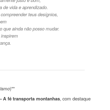
namente justo e bom,
a de vida e aprendizado.
compreender teus desígnios,
 bem
 o que ainda não posso mudar.
 inspirem
rança.
tismo
)**
 – A fé transporta montanhas
, com destaque