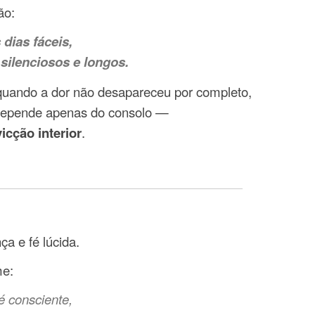
ão:
 dias fáceis,
silenciosos e longos.
quando a dor não desapareceu por completo,
o depende apenas do consolo —
icção interior
.
a e fé lúcida.
e:
é consciente,