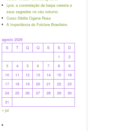
Lyra: a constelação da harpa celeste e
seus segredos no céu noturno.
Curso Sibilla Cigana Rosa
A Importância do Folclore Brasileiro.
agosto 2026
S
T
Q
Q
S
S
D
1
2
3
4
5
6
7
8
9
10
11
12
13
14
15
16
17
18
19
20
21
22
23
24
25
26
27
28
29
30
31
« jul