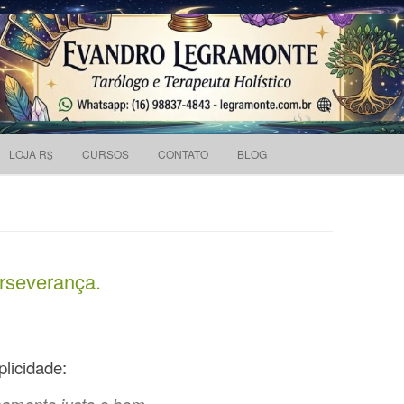
Pesquisar
 holístico e Tarólogo.
por:
Skip to content
LOJA R$
CURSOS
CONTATO
BLOG
rseverança.
licidade: