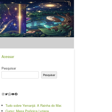
Acessar
Pesquisar
Pesquisar
Instagram
Twitter
WhatsApp
Youtube
Facebook
Tudo sobre Yemanjá: A Rainha do Mar.
Curso: Mesa Psiônica Lyriana.