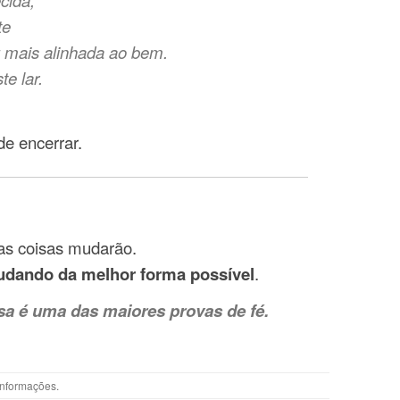
cida,
te
 mais alinhada ao bem.
e lar.
de encerrar.
s coisas mudarão.
dando da melhor forma possível
.
sa é uma das maiores provas de fé.
Informações
.