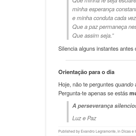
Que minha fé seja esclare
minha esperança constan
e minha conduta cada vez
Que a paz permaneça nest
Que assim seja.”
Silencia alguns instantes antes 
Orientação para o dia
Hoje, não te perguntes
quando
a
Pergunta-te apenas se estás
mu
A perseverança silencio
Luz e Paz
Published by
Evandro Legramonte
, in
Dicas e 