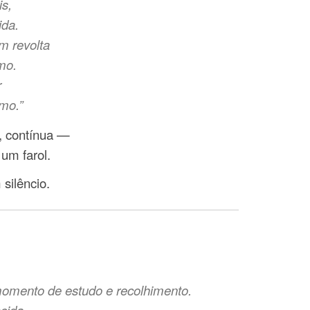
is,
ida.
m revolta
mo.
r
mo.”
e, contínua —
um farol.
silêncio.
momento de estudo e recolhimento.