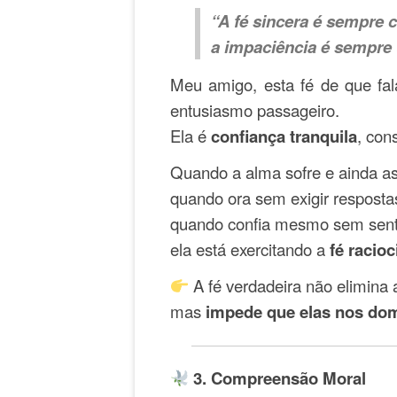
“A fé sincera é sempre 
a impaciência é sempre 
Meu amigo, esta fé de que fa
entusiasmo passageiro.
Ela é
confiança tranquila
, con
Quando a alma sofre e ainda a
quando ora sem exigir resposta
quando confia mesmo sem sentir 
ela está exercitando a
fé racio
A fé verdadeira não elimina 
mas
impede que elas nos do
3. Compreensão Moral