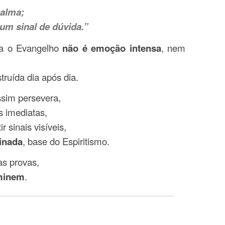
calma;
um sinal de dúvida.”
la o Evangelho
não é emoção intensa
, nem
struída dia após dia.
ssim persevera,
s imediatas,
sinais visíveis,
cinada
, base do Espiritismo.
as provas,
minem
.