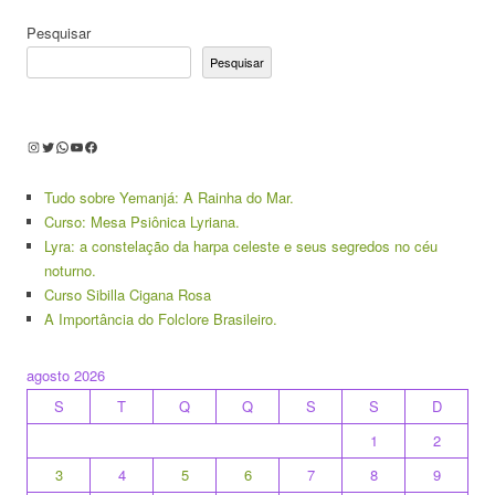
Pesquisar
Pesquisar
Instagram
Twitter
WhatsApp
Youtube
Facebook
Tudo sobre Yemanjá: A Rainha do Mar.
Curso: Mesa Psiônica Lyriana.
Lyra: a constelação da harpa celeste e seus segredos no céu
noturno.
Curso Sibilla Cigana Rosa
A Importância do Folclore Brasileiro.
agosto 2026
S
T
Q
Q
S
S
D
1
2
3
4
5
6
7
8
9