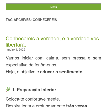
Evandro Legramonte
Menu
Skip to content
Pesquisar
por:
TAG ARCHIVES: CONHECEREIS
Conhecereis a verdade, e a verdade vos
libertará.
janeiro 4, 2026
Vamos iniciar com calma, sem pressa e sem
expectativa de fenômenos.
Hoje, o objetivo é
educar o sentimento
.
1. Preparação Interior
Coloca-te confortavelmente.
Respira lenta e profundamente
três vezes
.