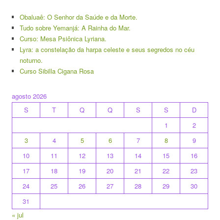
Obaluaê: O Senhor da Saúde e da Morte.
Tudo sobre Yemanjá: A Rainha do Mar.
Curso: Mesa Psiônica Lyriana.
Lyra: a constelação da harpa celeste e seus segredos no céu
noturno.
Curso Sibilla Cigana Rosa
agosto 2026
S
T
Q
Q
S
S
D
1
2
3
4
5
6
7
8
9
10
11
12
13
14
15
16
17
18
19
20
21
22
23
24
25
26
27
28
29
30
31
« jul