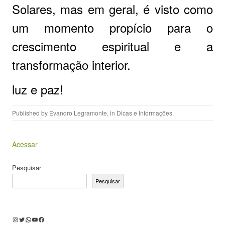
Solares, mas em geral, é visto como
um momento propício para o
crescimento espiritual e a
transformação interior.
luz e paz!
Published by
Evandro Legramonte
, in
Dicas e Informações
.
Acessar
Pesquisar
Pesquisar
Instagram
Twitter
WhatsApp
Youtube
Facebook