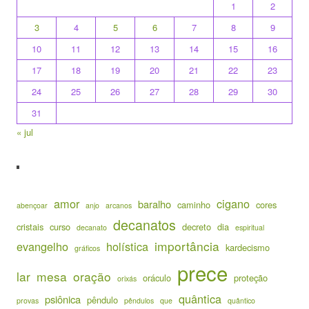
1
2
3
4
5
6
7
8
9
10
11
12
13
14
15
16
17
18
19
20
21
22
23
24
25
26
27
28
29
30
31
« jul
amor
cigano
baralho
caminho
cores
abençoar
anjo
arcanos
decanatos
cristais
curso
decreto
dia
decanato
espiritual
importância
evangelho
holística
kardecismo
gráficos
prece
lar
mesa
oração
oráculo
proteção
orixás
quântica
psiônica
pêndulo
provas
pêndulos
que
quântico