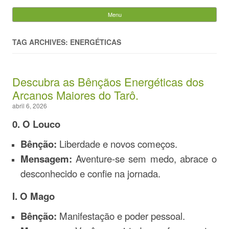
Evandro Legramonte
Menu
Skip to content
Pesquisar
por:
TAG ARCHIVES: ENERGÉTICAS
Descubra as Bênçãos Energéticas dos
Arcanos Maiores do Tarô.
abril 6, 2026
0. O Louco
Bênção:
Liberdade e novos começos.
Mensagem:
Aventure-se sem medo, abrace o
desconhecido e confie na jornada.
I. O Mago
Bênção:
Manifestação e poder pessoal.