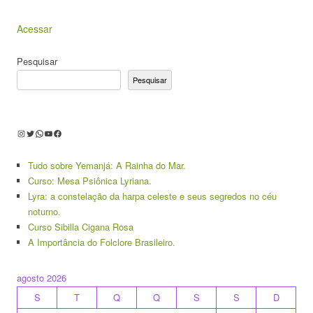
Acessar
Pesquisar
Pesquisar
Instagram
Twitter
WhatsApp
Youtube
Facebook
Tudo sobre Yemanjá: A Rainha do Mar.
Curso: Mesa Psiônica Lyriana.
Lyra: a constelação da harpa celeste e seus segredos no céu
noturno.
Curso Sibilla Cigana Rosa
A Importância do Folclore Brasileiro.
agosto 2026
S
T
Q
Q
S
S
D