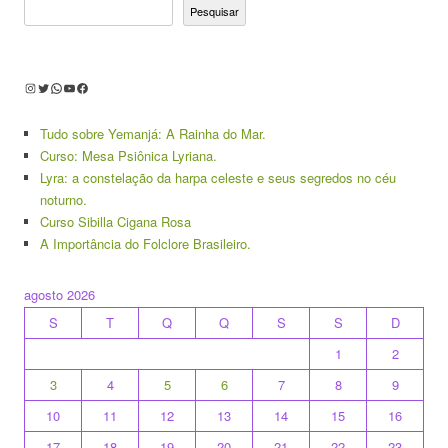
Pesquisar
Instagram
Twitter
WhatsApp
Youtube
Facebook
Tudo sobre Yemanjá: A Rainha do Mar.
Curso: Mesa Psiônica Lyriana.
Lyra: a constelação da harpa celeste e seus segredos no céu
noturno.
Curso Sibilla Cigana Rosa
A Importância do Folclore Brasileiro.
agosto 2026
S
T
Q
Q
S
S
D
1
2
3
4
5
6
7
8
9
10
11
12
13
14
15
16
17
18
19
20
21
22
23