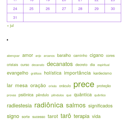
24
25
26
27
28
29
30
31
« jul
amor
cigano
baralho
caminho
cores
abençoar
anjo
arcanos
decanatos
cristais
curso
decreto
dia
decanato
espiritual
importância
evangelho
holística
kardecismo
gráficos
prece
lar
mesa
oração
oráculo
proteção
orixás
quântica
psiônica
pêndulo
provas
pêndulos
que
quântico
radiônica
salmos
radiestesia
significados
tarô
signo
terapia
tarot
vida
sorte
sucesso